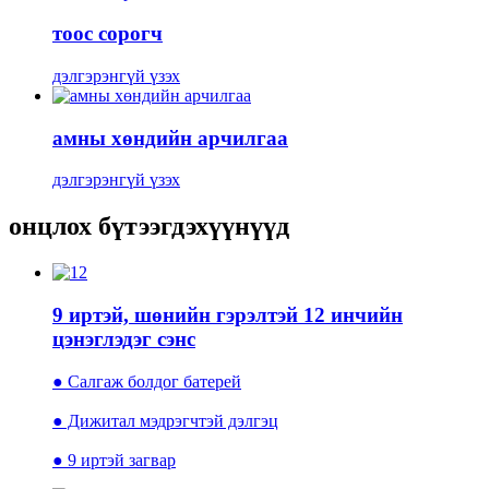
тоос сорогч
дэлгэрэнгүй үзэх
амны хөндийн арчилгаа
дэлгэрэнгүй үзэх
онцлох бүтээгдэхүүнүүд
9 иртэй, шөнийн гэрэлтэй 12 инчийн
цэнэглэдэг сэнс
● Салгаж болдог батерей
● Дижитал мэдрэгчтэй дэлгэц
● 9 иртэй загвар