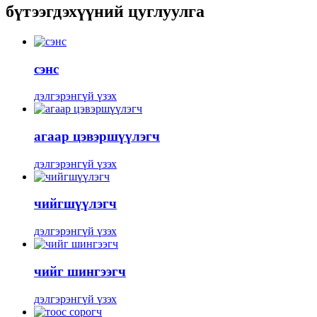
бүтээгдэхүүний цуглуулга
сэнс
дэлгэрэнгүй үзэх
агаар цэвэршүүлэгч
дэлгэрэнгүй үзэх
чийгшүүлэгч
дэлгэрэнгүй үзэх
чийг шингээгч
дэлгэрэнгүй үзэх