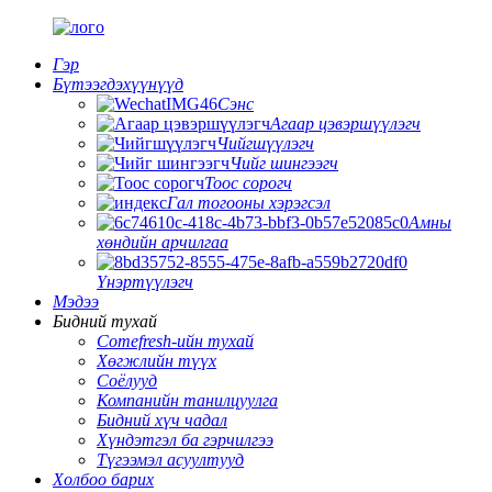
Гэр
Бүтээгдэхүүнүүд
Сэнс
Агаар цэвэршүүлэгч
Чийгшүүлэгч
Чийг шингээгч
Тоос сорогч
Гал тогооны хэрэгсэл
Амны
хөндийн арчилгаа
Үнэртүүлэгч
Мэдээ
Бидний тухай
Comefresh-ийн тухай
Хөгжлийн түүх
Соёлууд
Компанийн танилцуулга
Бидний хүч чадал
Хүндэтгэл ба гэрчилгээ
Түгээмэл асуултууд
Холбоо барих