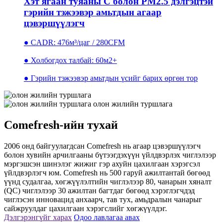
Хэт ягаан туяаны C болон PM2.5 дэлгэцтэй
гэрийн тэжээвэр амьтдын агаар
цэвэршүүлэгч
● CADR: 476м³/цаг / 280CFM
● Холбогдох талбай: 60м2+
● Гэрийн тэжээвэр амьтдын үсийг барих өргөн тор
олон жилийн туршлага
Comefresh-ийн тухай
2006 онд байгуулагдсан Comefresh нь агаар цэвэршүүлэгч
болон хувийн арчилгааны бүтээгдэхүүн үйлдвэрлэх чиглэлээр
мэргэшсэн шинэлэг жижиг гэр ахуйн цахилгаан хэрэгсэл
үйлдвэрлэгч юм. Comefresh нь 500 гаруй ажилтантай бөгөөд
үүнд судалгаа, хөгжүүлэлтийн чиглэлээр 80, чанарын хяналт
(QC) чиглэлээр 30 ажилтан багтдаг бөгөөд хэрэглэгчдэд
чиглэсэн инновацид анхаарч, тав тух, амьдралын чанарыг
сайжруулдаг цахилгаан хэрэгслийг хөгжүүлдэг.
Дэлгэрэнгүйг харах
Одоо лавлагаа авах