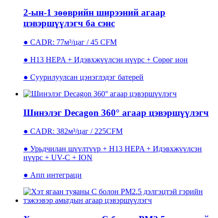
2-ын-1 зөөврийн ширээний агаар
цэвэршүүлэгч ба сэнс
● CADR: 77м³/цаг / 45 CFM
● H13 HEPA + Идэвхжүүлсэн нүүрс + Сөрөг ион
● Суурилуулсан цэнэглэдэг батерей
Шинэлэг Decagon 360° агаар цэвэршүүлэгч
● CADR: 382м³/цаг / 225CFM
● Урьдчилан шүүлтүүр + H13 HEPA + Идэвхжүүлсэн
нүүрс + UV-C + ION
● Апп интеграци