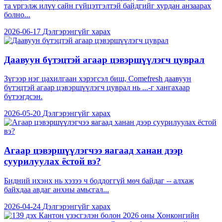
та үргэлж илүү сайн гүйцэтгэлтэй байдгийг хурдан анзаарах
болно...
2026-06-17
Дэлгэрэнгүйг харах
Даавуун бүтэцтэй агаар цэвэршүүлэгч цуврал
Зүгээр нэг цахилгаан хэрэгсэл биш, Comefresh даавуун
бүтэцтэй агаар цэвэршүүлэгч цуврал нь ...-г хангахаар
бүтээгдсэн.
2026-05-20
Дэлгэрэнгүйг харах
Агаар цэвэршүүлэгчээ яагаад ханан дээр
суурилуулах ёстой вэ?
Бидний ихэнх нь хэзээ ч боддоггүй мөч байдаг -- алхаж
байхдаа авдаг анхны амьсгал...
2026-04-24
Дэлгэрэнгүйг харах