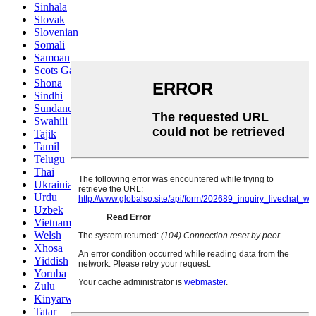
Sinhala
Slovak
Slovenian
Somali
Samoan
Scots Gaelic
Shona
Sindhi
Sundanese
Swahili
Tajik
Tamil
Telugu
Thai
Ukrainian
Urdu
Uzbek
Vietnamese
Welsh
Xhosa
Yiddish
Yoruba
Zulu
Kinyarwanda
Tatar