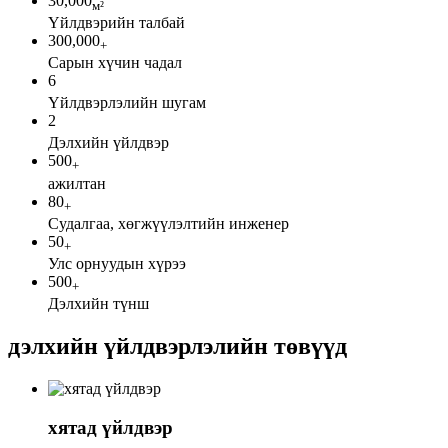
30,000
м²
Үйлдвэрийн талбай
300,000
+
Сарын хүчин чадал
6
Үйлдвэрлэлийн шугам
2
Дэлхийн үйлдвэр
500
+
ажилтан
80
+
Судалгаа, хөгжүүлэлтийн инженер
50
+
Улс орнуудын хүрээ
500
+
Дэлхийн түнш
дэлхийн үйлдвэрлэлийн төвүүд
хятад үйлдвэр