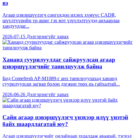
вэ
Агаар цэвэршүүлэгч сонгохдоо ихэнх хүмүүс CADR,
шүүлтүүрийн үр ашиг гэх мэт үзүүлэлтүүдэд анхаарлаа
хандуулдаг...
2026-07-15
Дэлгэрэнгүйг харах
Хананд суурилуулдаг сайжруулсан агаар
цэвэршүүлэгчийг танилцуулж байна
Бид Comefresh AP-M1089-г анх танилцуулахад хананд
суурилуулсан загвар болон дэгжин төрх нь гайхалтай...
2026-06-26
Дэлгэрэнгүйг харах
Сайн агаар цэвэршүүлэгч үнэхээр илүү үнэтэй
байх шаардлагатай юу?
Агаар цэвэршүүлэгчийг онлайнаар худалдаж аваарай, тэгвэл