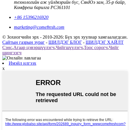
технологийн аж үйлдвэрийн бүс, СянЮэ зам, 35-р байр,
Комфреш барилга PC361101
+86 15396216920
marketing@comefresh.com
© Зохиогчийн эрх - 2010-2026: Бүх эрх хуулиар хамгаалагдсан.
Сайтын газрын зураг
-
ШИЛДЭГ БЛОГ
-
ШИЛДЭГ ХАЙЛТ
Сэнс
,
Агаар цэвэршүүлэгч
,
Чийгшүүлэгч
,
Тоос сорогч
,
Чийг
шингээгч
Имэйл илгээх
x