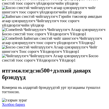
итгэмжлэгдсэн
500+
дэлхий даяарх
брэндүүд
Комереш нь алдартай брэндүүдтэй урт хугацааны түншлэл
тогтоосон.
Холбоо барих