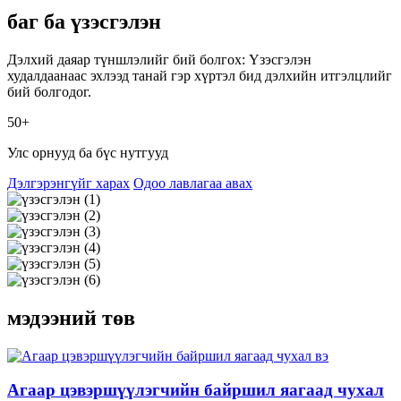
баг ба үзэсгэлэн
Дэлхий даяар түншлэлийг бий болгох: Үзэсгэлэн
худалдаанаас эхлээд танай гэр хүртэл бид дэлхийн итгэлцлийг
бий болгодог.
50+
Улс орнууд ба бүс нутгууд
Дэлгэрэнгүйг харах
Одоо лавлагаа авах
мэдээний төв
Агаар цэвэршүүлэгчийн байршил яагаад чухал