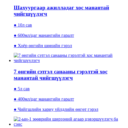
Шахуургаар ажилладаг хос манантай
чийгшүүлэгч
● 10л сав
● 600мл/цаг манангийн гаралт
● Хоёр өнгийн шөнийн гэрэл
7 өнгийн сэтгэл санааны гэрэлтэй хос
манантай чийгшүүлэгч
● 5л сав
● 400мл/цаг манангийн гаралт
● Чийгшлийн хариу үйлдлийн өнгөт гэрэл