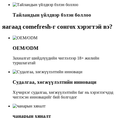
Тайландын үйлдвэр бэлэн боллоо
яагаад comefresh-г сонгох хэрэгтэй вэ?
OEM/ODM
Захиалгат шийдлүүдийн чиглэлээр 18+ жилийн
туршлагатай
Судалгаа, хөгжүүлэлтийн инноваци
Хүчирхэг судалгаа, хөгжүүлэлтийн баг нь хэрэглэгчдэд
чиглэсэн инновацийг бий болгодог
чанарын хяналт