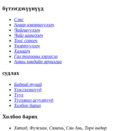
бүтээгдэхүүнүүд
Сэнс
Агаар цэвэршүүлэгч
Чийгшүүлэгч
Чийг шингээгч
Тоос сорогч
Үнэртүүлэгч
Халаагч
Гал тогооны хэрэгсэл
Амны хөндийн арчилгаа
судлах
Бидний тухай
Үзэсгэлэнгүүд
Түүх
Түгээмэл асуултууд
Холбоо барих
Холбоо барих
Хятад, Фужиан, Сямень, Сян Ань, Торч өндөр