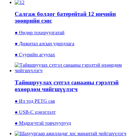
Салгаж болдог батерейтай 12 инчийн
зөөврийн сэнс
● Өндөр тохируулгатай
● Дижитал алсын удирдлага
● Суурийн агуулах
Тайвшруулах сэтгэл санааны гэрэлтэй
өхөөрдөм чийгшүүлэгч
● Ил тод PETG сав
● USB-C цэнэглэлт
● Мэдрэгчтэй товчлуурууд