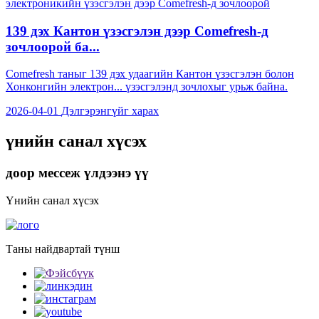
139 дэх Кантон үзэсгэлэн дээр Comefresh-д
зочлоорой ба...
Comefresh таныг 139 дэх удаагийн Кантон үзэсгэлэн болон
Хонконгийн электрон... үзэсгэлэнд зочлохыг урьж байна.
2026-04-01
Дэлгэрэнгүйг харах
үнийн санал хүсэх
доор мессеж үлдээнэ үү
Үнийн санал хүсэх
Таны найдвартай түнш