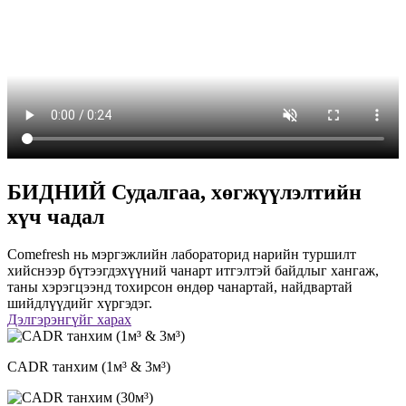
БИДНИЙ Судалгаа, хөгжүүлэлтийн
хүч чадал
Comefresh нь мэргэжлийн лабораторид нарийн туршилт
хийснээр бүтээгдэхүүний чанарт итгэлтэй байдлыг хангаж,
таны хэрэгцээнд тохирсон өндөр чанартай, найдвартай
шийдлүүдийг хүргэдэг.
Дэлгэрэнгүйг харах
CADR танхим (1м³ & 3м³)