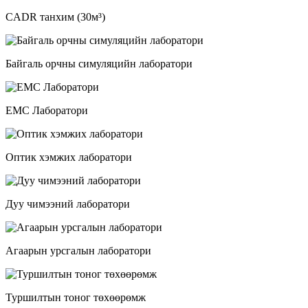
CADR танхим (30м³)
Байгаль орчны симуляцийн лаборатори
EMC Лаборатори
Оптик хэмжих лаборатори
Дуу чимээний лаборатори
Агаарын урсгалын лаборатори
Туршилтын тоног төхөөрөмж