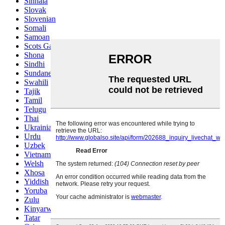
Sinhala
Slovak
Slovenian
Somali
Samoan
Scots Gaelic
Shona
Sindhi
Sundanese
Swahili
Tajik
Tamil
Telugu
Thai
Ukrainian
Urdu
Uzbek
Vietnamese
Welsh
Xhosa
Yiddish
Yoruba
Zulu
Kinyarwanda
Tatar