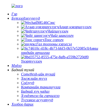
Гэр
Бүтээгдэхүүнүүд
Сэнс
Агаар цэвэршүүлэгч
Чийгшүүлэгч
Чийг шингээгч
Тоос сорогч
Гал тогооны хэрэгсэл
Амны
хөндийн арчилгаа
Үнэртүүлэгч
Мэдээ
Бидний тухай
Comefresh-ийн тухай
Хөгжлийн түүх
Соёлууд
Компанийн танилцуулга
Бидний хүч чадал
Хүндэтгэл ба гэрчилгээ
Түгээмэл асуултууд
Холбоо барих