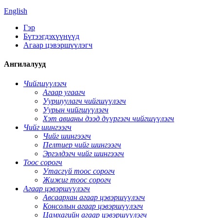
English
Гэр
Бүтээгдэхүүнүүд
Агаар цэвэршүүлэгч
Ангилалууд
Чийгшүүлэгч
Агаар угаагч
Ууршуулагч чийгшүүлэгч
Уурын чийгшүүлэгч
Хэт авианы дээд дүүргэгч чийгшүүлэгч
Чийг шингээгч
Чийг шингээгч
Пелтиер чийг шингээгч
Эргэлдэгч чийг шингээгч
Тоос сорогч
Утасгүй тоос сорогч
Жижиг тоос сорогч
Агаар цэвэршүүлэгч
Авсаархан агаар цэвэршүүлэгч
Консолын агаар цэвэршүүлэгч
Цамхагийн агаар цэвэршүүлэгч