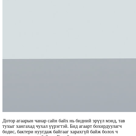
Дотор агаарын чанар сайн байх нь бидний эрүүл мэнд, тав
тухыг хангахад чухал үүрэгтэй. Бид агаарт бохирдуулагч
бодис, бактери нуугдаж байгааг харахгүй байж болох ч