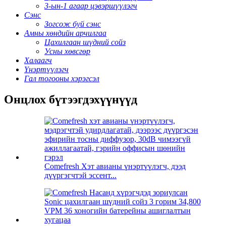
3-ын-1 агаар цэвэршүүлэгч
Сэнс
Зогсож буй сэнс
Амны хөндийн арчилгаа
Цахилгаан шүдний сойз
Усны хөвсгөр
Халаагч
Үнэртүүлэгч
Гал тогооны хэрэгсэл
Онцлох бүтээгдэхүүнүүд
Comefresh Хэт авианы үнэртүүлэгч, дээд
дүүргэгчтэй эссент...