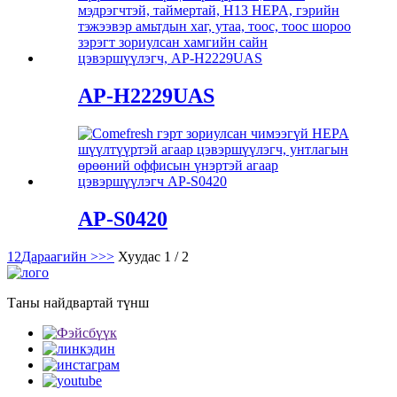
AP-H2229UAS
AP-S0420
1
2
Дараагийн >
>>
Хуудас 1 / 2
Таны найдвартай түнш