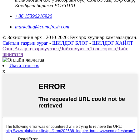
Комфреш барилга PC361101
+86 15396216920
marketing@comefresh.com
© Зохиогчийн эрх - 2010-2026: Бүх эрх хуулиар хамгаалагдсан.
Сайтын газрын зураг
-
ШИЛДЭГ БЛОГ
-
ШИЛДЭГ ХАЙЛТ
Сэнс
,
Агаар цэвэршүүлэгч
,
Чийгшүүлэгч
,
Тоос сорогч
,
Чийг
шингээгч
Имэйл илгээх
x