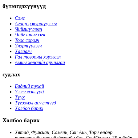
бүтээгдэхүүнүүд
Сэнс
Агаар цэвэршүүлэгч
Чийгшүүлэгч
Чийг шингээгч
Тоос сорогч
Үнэртүүлэгч
Халаагч
Гал тогооны хэрэгсэл
Амны хөндийн арчилгаа
судлах
Бидний тухай
Үзэсгэлэнгүүд
Түүх
Түгээмэл асуултууд
Холбоо барих
Холбоо барих
Хятад, Фужиан, Сямень, Сян Ань, Торч өндөр
технологийн аж үйлдвэрийн бүс, СянЮэ зам, 35-р байр,