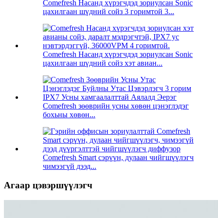
Comefresh Насанд хүрэгчдэд зориулсан Sonic
цахилгаан шүдний сойз 3 горимтой 3...
Comefresh Насанд хүрэгчдэд зориулсан Sonic
цахилгаан шүдний сойз хэт авиан...
Comefresh зөөврийн усны хөвөн цэнэглэдэг
бохьны хөвөн...
Comefresh Smart сэрүүн, дулаан чийгшүүлэгч
чимээгүй дээд...
Агаар цэвэршүүлэгч