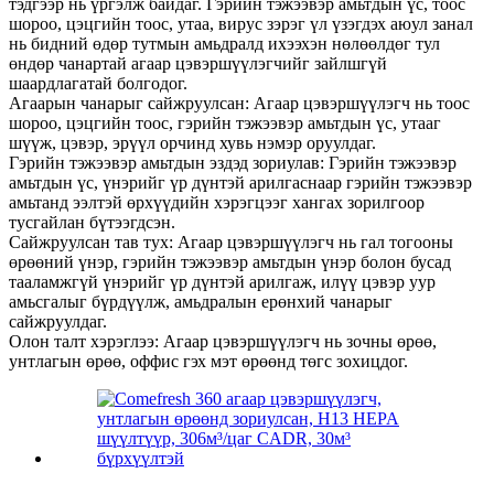
тэдгээр нь үргэлж байдаг. Гэрийн тэжээвэр амьтдын үс, тоос
шороо, цэцгийн тоос, утаа, вирус зэрэг үл үзэгдэх аюул занал
нь бидний өдөр тутмын амьдралд ихээхэн нөлөөлдөг тул
өндөр чанартай агаар цэвэршүүлэгчийг зайлшгүй
шаардлагатай болгодог.
Агаарын чанарыг сайжруулсан: Агаар цэвэршүүлэгч нь тоос
шороо, цэцгийн тоос, гэрийн тэжээвэр амьтдын үс, утааг
шүүж, цэвэр, эрүүл орчинд хувь нэмэр оруулдаг.
Гэрийн тэжээвэр амьтдын эздэд зориулав: Гэрийн тэжээвэр
амьтдын үс, үнэрийг үр дүнтэй арилгаснаар гэрийн тэжээвэр
амьтанд ээлтэй өрхүүдийн хэрэгцээг хангах зорилгоор
тусгайлан бүтээгдсэн.
Сайжруулсан тав тух: Агаар цэвэршүүлэгч нь гал тогооны
өрөөний үнэр, гэрийн тэжээвэр амьтдын үнэр болон бусад
тааламжгүй үнэрийг үр дүнтэй арилгаж, илүү цэвэр уур
амьсгалыг бүрдүүлж, амьдралын ерөнхий чанарыг
сайжруулдаг.
Олон талт хэрэглээ: Агаар цэвэршүүлэгч нь зочны өрөө,
унтлагын өрөө, оффис гэх мэт өрөөнд төгс зохицдог.