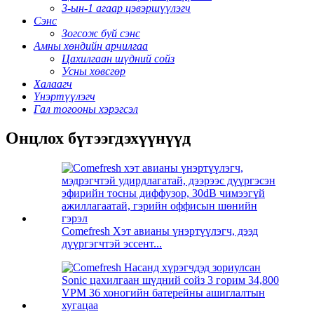
3-ын-1 агаар цэвэршүүлэгч
Сэнс
Зогсож буй сэнс
Амны хөндийн арчилгаа
Цахилгаан шүдний сойз
Усны хөвсгөр
Халаагч
Үнэртүүлэгч
Гал тогооны хэрэгсэл
Онцлох бүтээгдэхүүнүүд
Comefresh Хэт авианы үнэртүүлэгч, дээд
дүүргэгчтэй эссент...