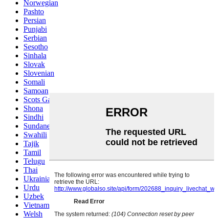
Norwegian
Pashto
Persian
Punjabi
Serbian
Sesotho
Sinhala
Slovak
Slovenian
Somali
Samoan
Scots Gaelic
Shona
Sindhi
Sundanese
Swahili
Tajik
Tamil
Telugu
Thai
Ukrainian
Urdu
Uzbek
Vietnamese
Welsh