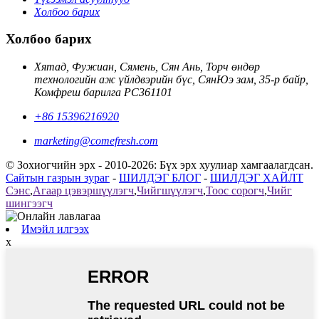
Холбоо барих
Холбоо барих
Хятад, Фужиан, Сямень, Сян Ань, Торч өндөр
технологийн аж үйлдвэрийн бүс, СянЮэ зам, 35-р байр,
Комфреш барилга PC361101
+86 15396216920
marketing@comefresh.com
© Зохиогчийн эрх - 2010-2026: Бүх эрх хуулиар хамгаалагдсан.
Сайтын газрын зураг
-
ШИЛДЭГ БЛОГ
-
ШИЛДЭГ ХАЙЛТ
Сэнс
,
Агаар цэвэршүүлэгч
,
Чийгшүүлэгч
,
Тоос сорогч
,
Чийг
шингээгч
Имэйл илгээх
x