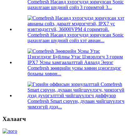
Comefresh Насанд хүрэгчдэд зориулсан Sonic
цахилгаан шүдний сойз 3 горимтой 3...
Comefresh Насанд хүрэгчдэд зориулсан Sonic
цахилгаан шүдний сойз хэт авиан...
Comefresh зөөврийн усны хөвөн цэнэглэдэг
бохьны хөвөн...
Comefresh Smart сэрүүн, дулаан чийгшүүлэгч
чимээгүй дээд...
Халаагч