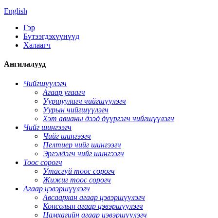
English
Гэр
Бүтээгдэхүүнүүд
Халаагч
Ангилалууд
Чийгшүүлэгч
Агаар угаагч
Ууршуулагч чийгшүүлэгч
Уурын чийгшүүлэгч
Хэт авианы дээд дүүргэгч чийгшүүлэгч
Чийг шингээгч
Чийг шингээгч
Пелтиер чийг шингээгч
Эргэлдэгч чийг шингээгч
Тоос сорогч
Утасгүй тоос сорогч
Жижиг тоос сорогч
Агаар цэвэршүүлэгч
Авсаархан агаар цэвэршүүлэгч
Консолын агаар цэвэршүүлэгч
Цамхагийн агаар цэвэршүүлэгч