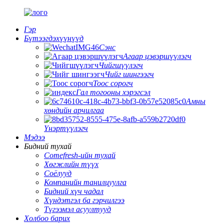
Гэр
Бүтээгдэхүүнүүд
Сэнс
Агаар цэвэршүүлэгч
Чийгшүүлэгч
Чийг шингээгч
Тоос сорогч
Гал тогооны хэрэгсэл
Амны
хөндийн арчилгаа
Үнэртүүлэгч
Мэдээ
Бидний тухай
Comefresh-ийн тухай
Хөгжлийн түүх
Соёлууд
Компанийн танилцуулга
Бидний хүч чадал
Хүндэтгэл ба гэрчилгээ
Түгээмэл асуултууд
Холбоо барих