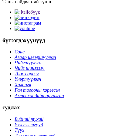
Таны найдвартай түнш
бүтээгдэхүүнүүд
Сэнс
Агаар цэвэршүүлэгч
Чийгшүүлэгч
Чийг шингээгч
Тоос сорогч
Үнэртүүлэгч
Халаагч
Гал тогооны хэрэгсэл
Амны хөндийн арчилгаа
судлах
Бидний тухай
Үзэсгэлэнгүүд
Түүх
Түгээмэл асуултууд