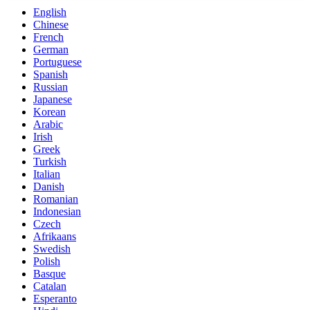
English
Chinese
French
German
Portuguese
Spanish
Russian
Japanese
Korean
Arabic
Irish
Greek
Turkish
Italian
Danish
Romanian
Indonesian
Czech
Afrikaans
Swedish
Polish
Basque
Catalan
Esperanto