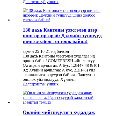
Дэлгэрэнгүй унших
138 дахь Кантоны үзэсгэлэн дээр
шинээр ирээрэй: Дэлхийн түншүүд
шинэ холбоо тогтоож байна!
админ 25-10-21-нд бичсэн
138 дахь Кантоны үзэсгэлэн худалдаа ид
өрнөж байна! COMEFRESH-ийн лангуу
(Агаарын арчилгаа: А бүс, 1.2H47-48 & I01-
02; Хувийн арчилгаа: А бүс, 2.2H48) үйл
ажиллагаагаар дүүрэн байлаа. Лангууны
онцлох үйл явдлууд: Хүндэт...
Дэлгэрэнгүй унших
Өвлийн чийгшүүлэгч худалдаж