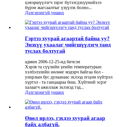
цэвэршүүлэгч зэрэг бүтээгдэхүүнийхээ
бүрэн жагсаалтыг үзүүлэх болно...
Дэлгэрэнгүй унших
Гэртээ хуурай агаартай байна уу?
Энэхүү ухаалаг чийгшүүлэгч танд
туслах болтугай
админ 2006-12-25-нд бичсэн
Хэрэв та сүүлийн үеийн температурын
хэлбэлзлийн нөлөөг мэдэрч байгаа бол -
улирлын бус дулаанаас эхлээд огцом хүйтрэл
хүртэл - та ганцаараа биш. Хүйтний эсрэг
халаагч ажиллаж эхлэхэд тэд...
Дэлгэрэнгүй унших
Өвөл ирлээ, гэхдээ хуурай агаар
байх албагүй.