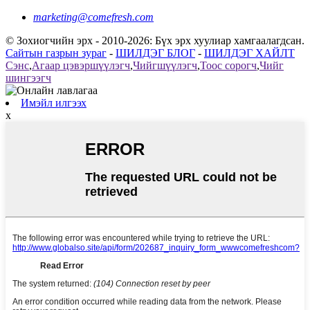
marketing@comefresh.com
© Зохиогчийн эрх - 2010-2026: Бүх эрх хуулиар хамгаалагдсан.
Сайтын газрын зураг
-
ШИЛДЭГ БЛОГ
-
ШИЛДЭГ ХАЙЛТ
Сэнс
,
Агаар цэвэршүүлэгч
,
Чийгшүүлэгч
,
Тоос сорогч
,
Чийг
шингээгч
Имэйл илгээх
x