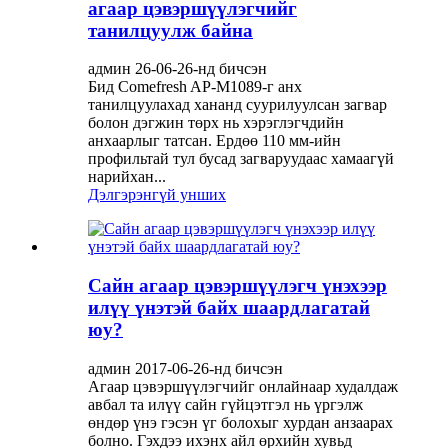
агаар цэвэршүүлэгчийг
танилцуулж байна
админ 26-06-26-нд бичсэн
Бид Comefresh AP-M1089-г анх
танилцуулахад хананд суурилуулсан загвар
болон дэгжин төрх нь хэрэглэгчдийн
анхаарлыг татсан. Ердөө 110 мм-ийн
профильтай тул бусад загваруудаас хамаагүй
нарийхан...
Дэлгэрэнгүй унших
Сайн агаар цэвэршүүлэгч үнэхээр
илүү үнэтэй байх шаардлагатай
юу?
админ 2017-06-26-нд бичсэн
Агаар цэвэршүүлэгчийг онлайнаар худалдаж
авбал та илүү сайн гүйцэтгэл нь үргэлж
өндөр үнэ гэсэн үг болохыг хурдан анзаарах
болно. Гэхдээ ихэнх айл өрхийн хувьд