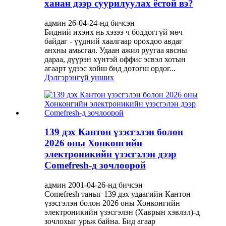
ханан дээр суурилуулах ёстой вэ?
админ 26-04-24-нд бичсэн
Бидний ихэнх нь хэзээ ч боддоггүй мөч
байдаг - үүдний хаалгаар орохдоо авдаг
анхны амьсгал. Удаан ажил руугаа явсны
дараа, дүүрэн хүнтэй оффис эсвэл хотын
агаарт үдээс хойш бид дотогш ордог...
Дэлгэрэнгүй унших
139 дэх Кантон үзэсгэлэн болон
2026 оны Хонконгийн
электроникийн үзэсгэлэн дээр
Comefresh-д зочлоорой
админ 2001-04-26-нд бичсэн
Comefresh таныг 139 дэх удаагийн Кантон
үзэсгэлэн болон 2026 оны Хонконгийн
электроникийн үзэсгэлэн (Хаврын хэвлэл)-д
зочлохыг урьж байна. Бид агаар