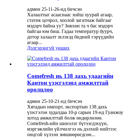
админ 25-11-26-нд бичсэн
Халаалтыг асааснаас хойш хуурай агаар,
статик цочрол, хоолой загатнаж байгааг
мэдэрч байна уу? Зөвхөн та ч бас мэдэрч
байгаа юм биш. Гадаа температур буурч,
дотор халаалт эхлэхэд бидний гэрүүдийн
агаар...
Дэлгэрэнгүй унших
Comefresh нь 138 дахь удаагийн
Кантон үзэсгэлэнд амжилттай
оролцлоо
админ 25-10-21-нд бичсэн
Хятадын импорт, экспортын 138 дахь
үзэсгэлэн худалдаа 10-р сарын 19-нд Гуанжоу
хотод амжилттай болж өндөрлөлөө.
Comefresh-ийн шинэлэг бүтээгдэхүүн,
мэргэжлийн үйлчилгээ нь дэлхий нийтээс
онцгой хүлээн зөвшөөрөгдсөн...