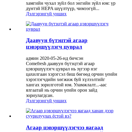
хамгийн чухал зүйл бол энгийн зүйл юм: үр
дүнтэй HEPA шүүлтүүр, чимээгүй...
Дэлгэрэнгүй унших
Даавуун бүтэцтэй агаар
цэвэршүүлэгч цуврал
админ 2020-05-26-нд бичсэн
Comefresh даавуун бүтэцтэй агаар
цэвэршүүлэгч цуврал нь зүгээр нэг
цахилгаан хэрэгсэл биш бөгөөд орчин үеийн
хэрэглэгчдийн хөгжиж буй хүлээлтийг
хангах зорилготой юм. Уламжлалт...-аас
ялгаатай нь орчин үеийн орон зайд
зориулагдсан.
Дэлгэрэнгүй унших
Агаар цэвэршүүлэгчээ яагаад