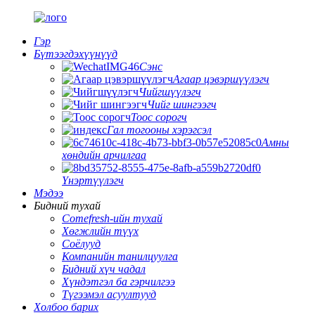
Гэр
Бүтээгдэхүүнүүд
Сэнс
Агаар цэвэршүүлэгч
Чийгшүүлэгч
Чийг шингээгч
Тоос сорогч
Гал тогооны хэрэгсэл
Амны
хөндийн арчилгаа
Үнэртүүлэгч
Мэдээ
Бидний тухай
Comefresh-ийн тухай
Хөгжлийн түүх
Соёлууд
Компанийн танилцуулга
Бидний хүч чадал
Хүндэтгэл ба гэрчилгээ
Түгээмэл асуултууд
Холбоо барих