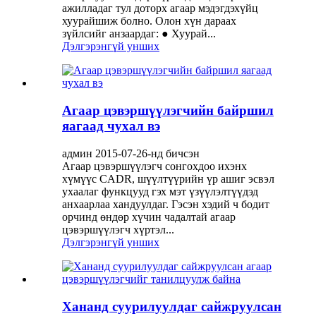
ажилладаг тул доторх агаар мэдэгдэхүйц
хуурайшиж болно. Олон хүн дараах
зүйлсийг анзаардаг: ● Хуурай...
Дэлгэрэнгүй унших
Агаар цэвэршүүлэгчийн байршил
яагаад чухал вэ
админ 2015-07-26-нд бичсэн
Агаар цэвэршүүлэгч сонгохдоо ихэнх
хүмүүс CADR, шүүлтүүрийн үр ашиг эсвэл
ухаалаг функцууд гэх мэт үзүүлэлтүүдэд
анхаарлаа хандуулдаг. Гэсэн хэдий ч бодит
орчинд өндөр хүчин чадалтай агаар
цэвэршүүлэгч хүртэл...
Дэлгэрэнгүй унших
Хананд суурилуулдаг сайжруулсан