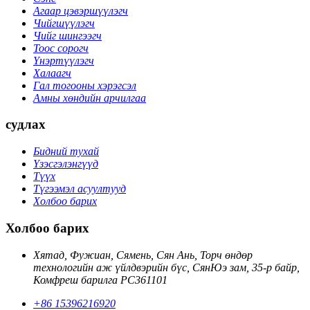
Агаар цэвэршүүлэгч
Чийгшүүлэгч
Чийг шингээгч
Тоос сорогч
Үнэртүүлэгч
Халаагч
Гал тогооны хэрэгсэл
Амны хөндийн арчилгаа
судлах
Бидний тухай
Үзэсгэлэнгүүд
Түүх
Түгээмэл асуултууд
Холбоо барих
Холбоо барих
Хятад, Фужиан, Сямень, Сян Ань, Торч өндөр
технологийн аж үйлдвэрийн бүс, СянЮэ зам, 35-р байр,
Комфреш барилга PC361101
+86 15396216920