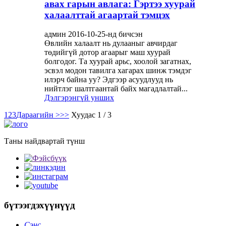
авах гарын авлага: Гэртээ хуурай
халаалттай агаартай тэмцэх
админ 2016-10-25-нд бичсэн
Өвлийн халаалт нь дулааныг авчирдаг
төдийгүй дотор агаарыг маш хуурай
болгодог. Та хуурай арьс, хоолой загатнах,
эсвэл модон тавилга хагарах шинж тэмдэг
илэрч байна уу? Эдгээр асуудлууд нь
нийтлэг шалтгаантай байх магадлалтай...
Дэлгэрэнгүй унших
1
2
3
Дараагийн >
>>
Хуудас 1 / 3
Таны найдвартай түнш
бүтээгдэхүүнүүд
Сэнс