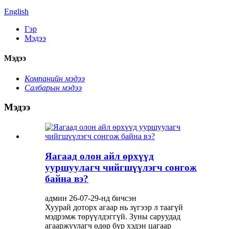
English
Гэр
Мэдээ
Мэдээ
Компанийн мэдээ
Салбарын мэдээ
Мэдээ
Яагаад олон айл өрхүүд
ууршуулагч чийгшүүлэгч сонгож
байна вэ?
админ 26-07-29-нд бичсэн
Хуурай доторх агаар нь зүгээр л таагүй
мэдрэмж төрүүлдэггүй. Зуны саруудад
агааржуулагч өдөр бүр хэдэн цагаар