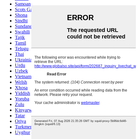
Samoan
Scots Gaelic
Shona
Sindhi
Sundanese
Swahili
Tajik
Tamil
Telugu
Thai
Ukrainian
Urdu
Uzbek
Vietnamese
Welsh
Xhosa
Yiddish
Yoruba
Zulu
Kinyarwanda
Tatar
Oriya
Turkmen
Uyghur