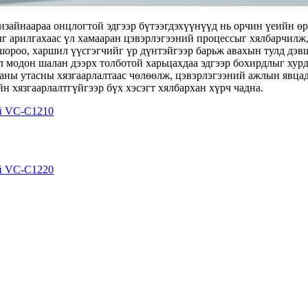
 дизайнаараа онцлогтой эдгээр бүтээгдэхүүнүүд нь орчин үеийн
ыг арилгахаас үл хамааран цэвэрлэгээний процессыг хялбарчилж,
 шороо, харшил үүсгэгчийг үр дүнтэйгээр барьж авахын тулд дэв
 модон шалан дээрх толботой харьцахдаа эдгээр бохирдлыг хурда
ааны утасны хязгаарлалтаас чөлөөлж, цэвэрлэгээний ажлын явцад
йн хязгаарлалтгүйгээр бүх хэсэгт хялбархан хүрч чадна.