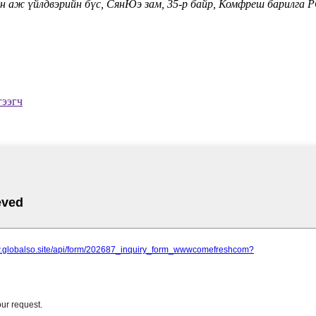
н аж үйлдвэрийн бүс, СянЮэ зам, 35-р байр, Комфреш барилга 
ээгч