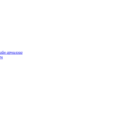
ийн арчилгаа
гч