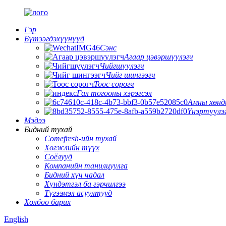
Гэр
Бүтээгдэхүүнүүд
Сэнс
Агаар цэвэршүүлэгч
Чийгшүүлэгч
Чийг шингээгч
Тоос сорогч
Гал тогооны хэрэгсэл
Амны хөнд
Үнэртүүлэ
Мэдээ
Бидний тухай
Comefresh-ийн тухай
Хөгжлийн түүх
Соёлууд
Компанийн танилцуулга
Бидний хүч чадал
Хүндэтгэл ба гэрчилгээ
Түгээмэл асуултууд
Холбоо барих
English