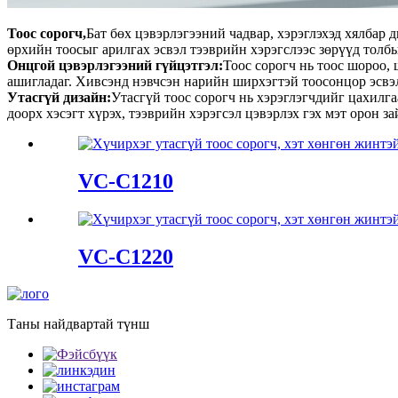
Тоос сорогч,
Бат бөх цэвэрлэгээний чадвар, хэрэглэхэд хялбар
өрхийн тоосыг арилгах эсвэл тээврийн хэрэгслээс зөрүүд толб
Онцгой цэвэрлэгээний гүйцэтгэл:
Тоос сорогч нь тоос шороо,
ашигладаг. Хивсэнд нэвчсэн нарийн ширхэгтэй тоосонцор эсвэл
Утасгүй дизайн:
Утасгүй тоос сорогч нь хэрэглэгчдийг цахилг
доорх хэсэгт хүрэх, тээврийн хэрэгсэл цэвэрлэх гэх мэт орон за
VC-C1210
VC-C1220
Таны найдвартай түнш