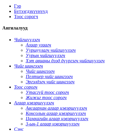
Гэр
Бүтээгдэхүүнүүд
Тоос сорогч
Ангилалууд
Чийгшүүлэгч
Агаар угаагч
Ууршуулагч чийгшүүлэгч
Уурын чийгшүүлэгч
Хэт авианы дээд дүүргэгч чийгшүүлэгч
Чийг шингээгч
Чийг шингээгч
Пелтиер чийг шингээгч
Эргэлдэгч чийг шингээгч
Тоос сорогч
Утасгүй тоос сорогч
Жижиг тоос сорогч
Агаар цэвэршүүлэгч
Авсаархан агаар цэвэршүүлэгч
Консолын агаар цэвэршүүлэгч
Цамхагийн агаар цэвэршүүлэгч
3-ын-1 агаар цэвэршүүлэгч
Сэнс