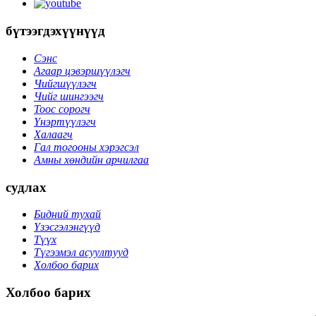
бүтээгдэхүүнүүд
Сэнс
Агаар цэвэршүүлэгч
Чийгшүүлэгч
Чийг шингээгч
Тоос сорогч
Үнэртүүлэгч
Халаагч
Гал тогооны хэрэгсэл
Амны хөндийн арчилгаа
судлах
Бидний тухай
Үзэсгэлэнгүүд
Түүх
Түгээмэл асуултууд
Холбоо барих
Холбоо барих