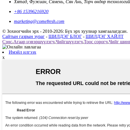
Хятад, Фужиан, Сямень, Сян Ань, Торч өндөр технологий
+86 15396216920
marketing@comefresh.com
© Зохиогчийн эрх - 2010-2026: Бүх эрх хуулиар хамгаалагдсан.
Сайтын газрын зураг
-
ШИЛДЭГ БЛОГ
-
ШИЛДЭГ ХАЙЛТ
Сэнс
,
Агаар цэвэршүүлэгч
,
Чийгшүүлэгч
,
Тоос сорогч
,
Чийг шинг
Имэйл илгээх
x