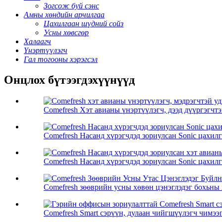
Зогсож буй сэнс
Амны хөндийн арчилгаа
Цахилгаан шүдний сойз
Усны хөвсгөр
Халаагч
Үнэртүүлэгч
Гал тогооны хэрэгсэл
Онцлох бүтээгдэхүүнүүд
Comefresh Хэт авианы үнэртүүлэгч, дээд дүүргэгчтэй
Comefresh Насанд хүрэгчдэд зориулсан Sonic цахилг
Comefresh Насанд хүрэгчдэд зориулсан Sonic цахилг
Comefresh зөөврийн усны хөвөн цэнэглэдэг бохьны 
Comefresh Smart сэрүүн, дулаан чийгшүүлэгч чимээгү