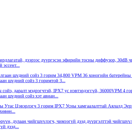
 эссент...
аан шүдний сойз 3 горимтой 3...
аан шүдний сойз хэт авиан...
хөвөн...
й дээд...