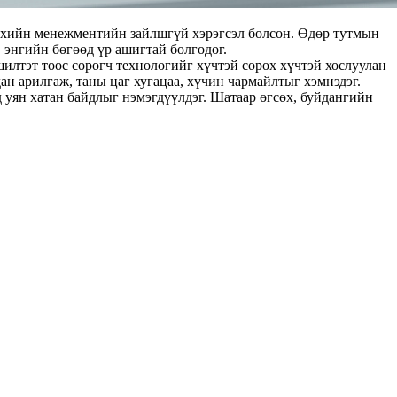
 өрхийн менежментийн зайлшгүй хэрэгсэл болсон. Өдөр тутмын
 энгийн бөгөөд үр ашигтай болгодог.
шилтэт тоос сорогч технологийг хүчтэй сорох хүчтэй хослуулан
н арилгаж, таны цаг хугацаа, хүчин чармайлтыг хэмнэдэг.
 уян хатан байдлыг нэмэгдүүлдэг. Шатаар өгсөх, буйдангийн