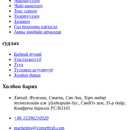
Чийгшүүлэгч
Чийг шингээгч
Тоос сорогч
Үнэртүүлэгч
Халаагч
Гал тогооны хэрэгсэл
Амны хөндийн арчилгаа
судлах
Бидний тухай
Үзэсгэлэнгүүд
Түүх
Түгээмэл асуултууд
Холбоо барих
Холбоо барих
Хятад, Фужиан, Сямень, Сян Ань, Торч өндөр
технологийн аж үйлдвэрийн бүс, СянЮэ зам, 35-р байр,
Комфреш барилга PC361101
+86 15396216920
marketing@comefresh.com