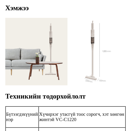
Хэмжээ
Техникийн тодорхойлолт
Бүтээгдэхүүний
Хүчирхэг утасгүй тоос сорогч, хэт хөнгөн
нэр
жинтэй VC-C1220