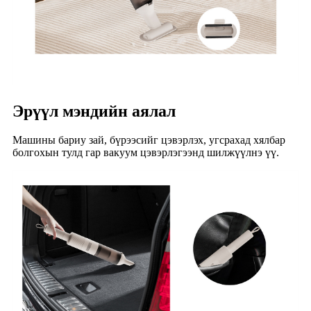
Эрүүл мэндийн аялал
Машины бариу зай, бүрээсийг цэвэрлэх, угсрахад хялбар
болгохын тулд гар вакуум цэвэрлэгээнд шилжүүлнэ үү.