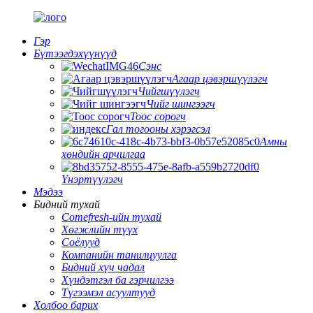
Гэр
Бүтээгдэхүүнүүд
Сэнс
Агаар цэвэршүүлэгч
Чийгшүүлэгч
Чийг шингээгч
Тоос сорогч
Гал тогооны хэрэгсэл
Амны
хөндийн арчилгаа
Үнэртүүлэгч
Мэдээ
Бидний тухай
Comefresh-ийн тухай
Хөгжлийн түүх
Соёлууд
Компанийн танилцуулга
Бидний хүч чадал
Хүндэтгэл ба гэрчилгээ
Түгээмэл асуултууд
Холбоо барих