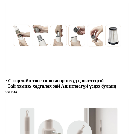
· C төрлийн тоос сорогчоор шууд цэнэглээрэй
· Зай хэмнэх хадгалах зай Ашиглаагүй үедээ буланд
өлгөх