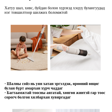
Хатуу шал, хивс, буйдан болон хүрэхэд хэцүү булангуудад
нэг товшилтоор шилжих боломжтой
· Шалны сойз нь уян хатан эргэлдэж, өрөөний өнцөг
булан бүрт амархан хүрч чаддаг
· Багтаамжтай тоосны аягатай, хөнгөн жинтэй гар тоос
сорогч болгон хялбархан хувиргадаг