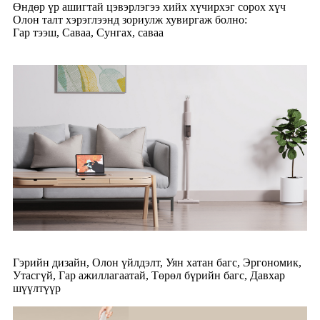
Өндөр үр ашигтай цэвэрлэгээ хийх хүчирхэг сорох хүч
Олон талт хэрэглээнд зориулж хувиргаж болно:
Гар тээш, Саваа, Сунгах, саваа
Гэрийн дизайн, Олон үйлдэлт, Уян хатан багс, Эргономик,
Утасгүй, Гар ажиллагаатай, Төрөл бүрийн багс, Давхар
шүүлтүүр