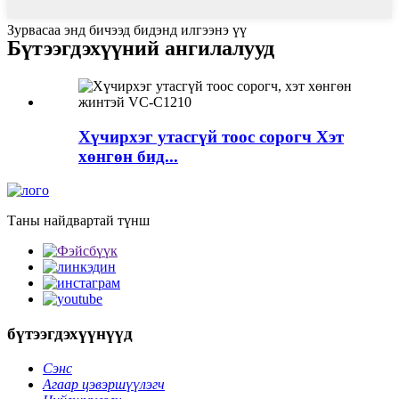
Зурвасаа энд бичээд бидэнд илгээнэ үү
Бүтээгдэхүүний ангилалууд
Хүчирхэг утасгүй тоос сорогч Хэт
хөнгөн бид...
Таны найдвартай түнш
бүтээгдэхүүнүүд
Сэнс
Агаар цэвэршүүлэгч