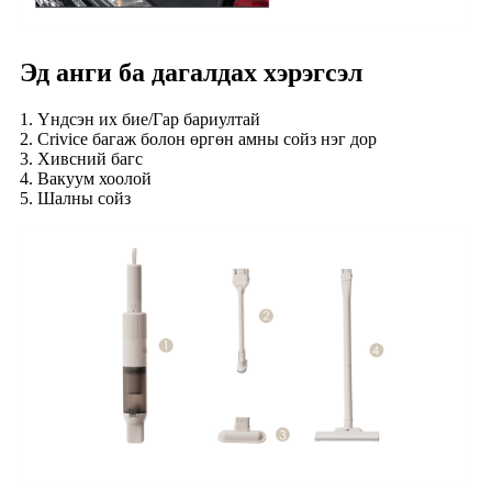
Эд анги ба дагалдах хэрэгсэл
1. Үндсэн их бие/Гар бариултай
2. Crivice багаж болон өргөн амны сойз нэг дор
3. Хивсний багс
4. Вакуум хоолой
5. Шалны сойз