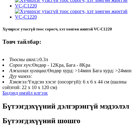
Хүчирхэг утасгүй тоос сорогч, хэт хөнгөн жинтэй VC-C1220
Товч тайлбар:
Тоосны аяга:
≥0.3л
Сорох хүч:
Өндөр - 12Kpa, Бага - 8Kpa
Ажиллах хугацаа:
Өндөр хурд: ˃14мин Бага хурд: ˃24мин
Дуу чимээ:
Хэмжээ:
Үндсэн хэсэг (оосоргүй): 6 x 6 x 44 см (шалны
сойзтой: 22 x 10 x 120 см)
Бидэнд имэйл илгээх
Бүтээгдэхүүний дэлгэрэнгүй мэдээлэл
Бүтээгдэхүүний шошго