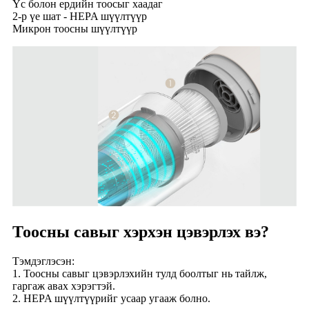
Үс болон ердийн тоосыг хаадаг
2-р үе шат - HEPA шүүлтүүр
Микрон тоосны шүүлтүүр
Тоосны савыг хэрхэн цэвэрлэх вэ?
Тэмдэглэсэн:
1. Тоосны савыг цэвэрлэхийн тулд боолтыг нь тайлж,
гаргаж авах хэрэгтэй.
2. HEPA шүүлтүүрийг усаар угааж болно.