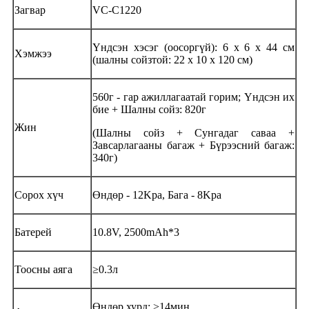
Загвар
VC-C1220
Үндсэн хэсэг (оосоргүй): 6 x 6 x 44 см
Хэмжээ
(шалны сойзтой: 22 x 10 x 120 см)
560г - гар ажиллагаатай горим; Үндсэн их
бие + Шалны сойз: 820г
Жин
(Шалны сойз + Сунгадаг саваа +
Завсарлагааны багаж + Бүрээсний багаж:
340г)
Сорох хүч
Өндөр - 12Kpa, Бага - 8Kpa
Батерей
10.8V, 2500mAh*3
Тоосны аяга
≥0.3л
Өндөр хурд: ˃14мин