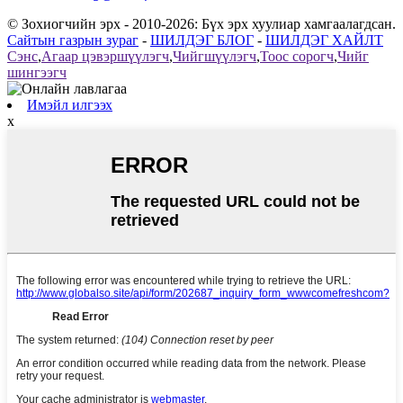
© Зохиогчийн эрх - 2010-2026: Бүх эрх хуулиар хамгаалагдсан.
Сайтын газрын зураг
-
ШИЛДЭГ БЛОГ
-
ШИЛДЭГ ХАЙЛТ
Сэнс
,
Агаар цэвэршүүлэгч
,
Чийгшүүлэгч
,
Тоос сорогч
,
Чийг
шингээгч
Имэйл илгээх
x