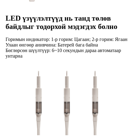
LED үзүүлэлтүүд нь танд төлөв
байдлыг тодорхой мэдэгдэх болно
Горимын индикатор: 1-р горим: Цагаан; 2-р горим: Ягаан
Улаан өнгөөр ​​анивчина: Батерей бага байна
Бөглөрсөн шүүлтүүр: 6~10 секундын дараа автоматаар
унтарна