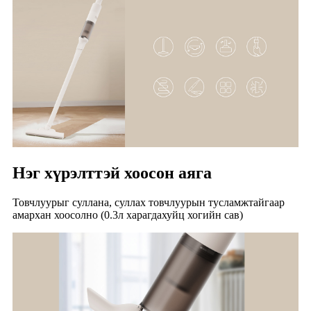
Нэг хүрэлттэй хоосон аяга
Товчлуурыг суллана, суллах товчлуурын тусламжтайгаар
амархан хоосолно (0.3л харагдахуйц хогийн сав)