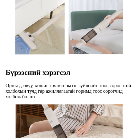
Бүрээсний хэрэгсэл
Орны даавуу, хөшиг гэх мэт эмзэг зүйлсийг тоос сорогчтой
холбохын тулд гар ажиллагаатай горимд тоос сорогчид
холбож болно.