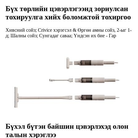
Бүх төрлийн цэвэрлэгээнд зориулсан
тохируулга хийх боломжтой тохиргоо
Хивсний сойз; Crivice хэрэгсэл & Өргөн амны сойз, 2-ыг 1-
д; Шалны сойз; Сунгадаг саваа; Үндсэн их бие - Гар
Бүхэл бүтэн байшин цэвэрлэхэд олон
талын хэрэглээ