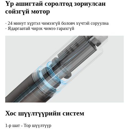
Үр ашигтай соролтод зориулсан
сойзгүй мотор
· 24 минут хүртэл чимээгүй боловч хүчтэй соруулна
· Ядаргаатай чирэх чимээ гарахгүй
Хос шүүлтүүрийн систем
1-р шат - Тор шүүлтүүр