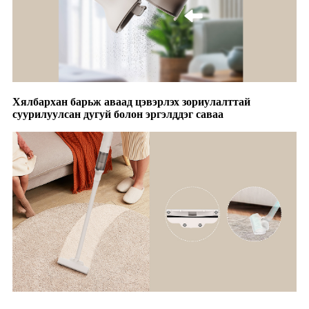
Хялбархан барьж аваад цэвэрлэх зориулалттай
суурилуулсан дугуй болон эргэлддэг саваа