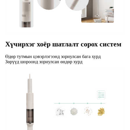
Хүчирхэг хоёр шатлалт сорох систем
Өдөр тутмын цэвэрлэгээнд зориулсан бага хурд
Зөрүүд шороонд зориулсан өндөр хурд