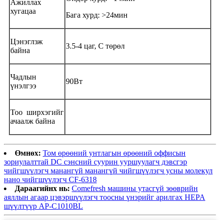
Ажиллах
хугацаа
Бага хурд: ˃24мин
Цэнэглэж
3.5-4 цаг, C төрөл
байна
Чадлын
90Вт
үнэлгээ
Тоо ширхэгийг
ачаалж байна
Өмнөх:
Том өрөөний унтлагын өрөөний оффисын
зориулалттай DC сэнсний суурин ууршуулагч дэвсгэр
чийгшүүлэгч манангүй манангүй чийгшүүлэгч усны молекул
нано чийгшүүлэгч CF-6318
Дараагийнх нь:
Comefresh машины утасгүй зөөврийн
аяллын агаар цэвэршүүлэгч тоосны үнэрийг арилгах HEPA
шүүлтүүр AP-C1010BL