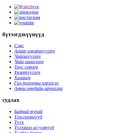
бүтээгдэхүүнүүд
Сэнс
Агаар цэвэршүүлэгч
Чийгшүүлэгч
Чийг шингээгч
Тоос сорогч
Үнэртүүлэгч
Халаагч
Гал тогооны хэрэгсэл
Амны хөндийн арчилгаа
судлах
Бидний тухай
Үзэсгэлэнгүүд
Түүх
Түгээмэл асуултууд
Холбоо барих