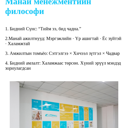
Манай менежментийн
философи
1. Бидний Сүнс: “Тийм ээ, бид чадна.”
2.Манай ажилтнууд: Мэргэжлийн · Үр ашигтай · Ёс зүйтэй
· Халамжтай
3. Амжилтын томъёо: Сэтгэлгээ × Хичээл зүтгэл × Чадвар
4. Бидний амлалт: Халамжаас төрсөн. Хүний эрүүл мэндэд
зориулагдсан