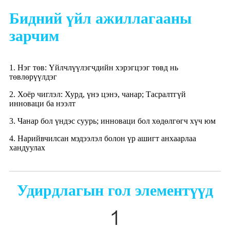
Бидний үйл ажиллагааны
зарчим
1. Нэг төв: Үйлчлүүлэгчдийн хэрэгцээг төвд нь
төвлөрүүлдэг
2. Хоёр чиглэл: Хурд, үнэ цэнэ, чанар; Тасралтгүй
инноваци ба нээлт
3. Чанар бол үндэс суурь; инноваци бол хөдөлгөгч хүч юм
4. Нарийвчилсан мэдээлэл болон үр ашигт анхаарлаа
хандуулах
Удирдлагын гол элементүүд