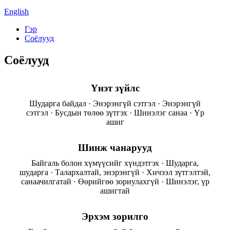
English
Гэр
Соёлууд
Соёлууд
Үнэт зүйлс
Шударга байдал · Энэрэнгүй сэтгэл · Энэрэнгүй
сэтгэл · Бусдын төлөө зүтгэх · Шинэлэг санаа · Үр
ашиг
Шинж чанарууд
Байгаль болон хүмүүсийг хүндэтгэх · Шударга,
шударга · Талархалтай, энэрэнгүй · Хичээл зүтгэлтэй,
санаачилгатай · Өөрийгөө зориулахгүй · Шинэлэг, үр
ашигтай
Эрхэм зорилго