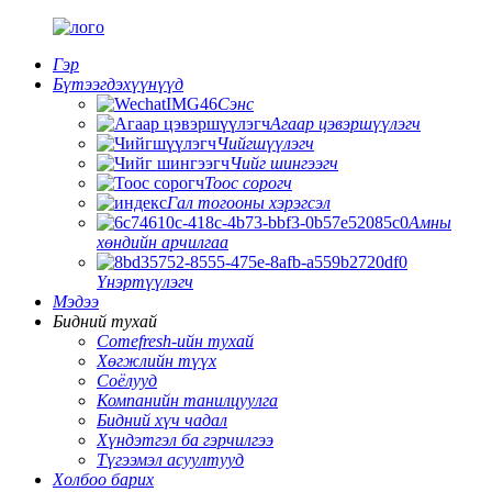
Гэр
Бүтээгдэхүүнүүд
Сэнс
Агаар цэвэршүүлэгч
Чийгшүүлэгч
Чийг шингээгч
Тоос сорогч
Гал тогооны хэрэгсэл
Амны
хөндийн арчилгаа
Үнэртүүлэгч
Мэдээ
Бидний тухай
Comefresh-ийн тухай
Хөгжлийн түүх
Соёлууд
Компанийн танилцуулга
Бидний хүч чадал
Хүндэтгэл ба гэрчилгээ
Түгээмэл асуултууд
Холбоо барих