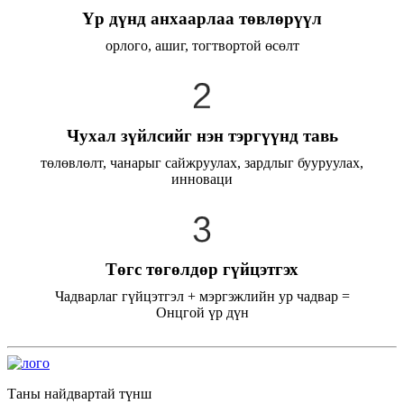
Үр дүнд анхаарлаа төвлөрүүл
орлого, ашиг, тогтвортой өсөлт
Чухал зүйлсийг нэн тэргүүнд тавь
төлөвлөлт, чанарыг сайжруулах, зардлыг бууруулах,
инноваци
Төгс төгөлдөр гүйцэтгэх
Чадварлаг гүйцэтгэл + мэргэжлийн ур чадвар =
Онцгой үр дүн
Таны найдвартай түнш