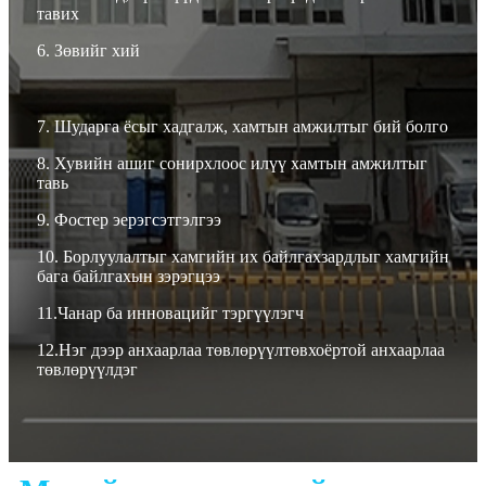
тавих
6. Зөвийг хий
7. Шударга ёсыг хадгалж, хамтын амжилтыг бий болго
8. Хувийн ашиг сонирхлоос илүү хамтын амжилтыг
тавь
9.
Фостер
эерэг
сэтгэлгээ
10. Борлуулалтыг хамгийн их байлгах
зардлыг хамгийн
бага байлгахын зэрэгцээ
11.
Чанар ба инновацийг тэргүүлэгч
12.
Нэг дээр анхаарлаа төвлөрүүл
төв
хоёртой
анхаарлаа
төвлөрүүлдэг