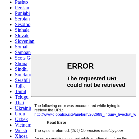
Pashto
Persian
Punjabi
Serbian
Sesotho
Sinhala
Slovak
Slovenian
Somali
Samoan
Scots Gaelic
Shona
Sindhi
Sundanese
Swahili
Tajik
Tamil
Telugu
Thai
Ukrainian
Urdu
Uzbek
Vietnamese
Welsh
Xhosa