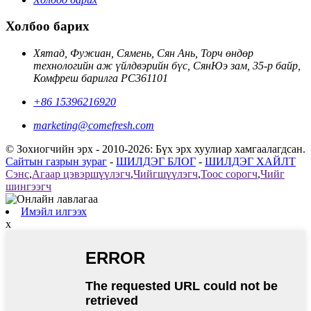
Холбоо барих
Хятад, Фужиан, Сямень, Сян Ань, Торч өндөр
технологийн аж үйлдвэрийн бүс, СянЮэ зам, 35-р байр,
Комфреш барилга PC361101
+86 15396216920
marketing@comefresh.com
© Зохиогчийн эрх - 2010-2026: Бүх эрх хуулиар хамгаалагдсан.
Сайтын газрын зураг
-
ШИЛДЭГ БЛОГ
-
ШИЛДЭГ ХАЙЛТ
Сэнс
,
Агаар цэвэршүүлэгч
,
Чийгшүүлэгч
,
Тоос сорогч
,
Чийг
шингээгч
Имэйл илгээх
x