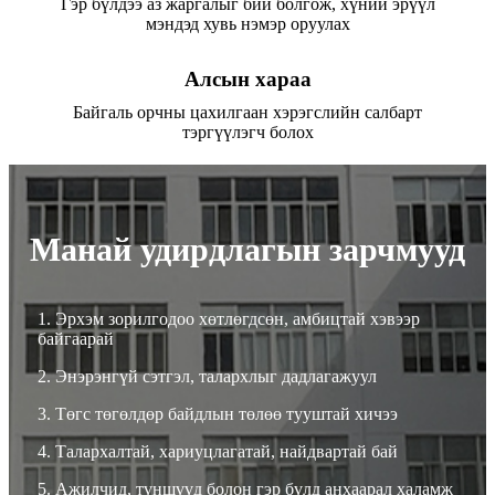
Гэр бүлдээ аз жаргалыг бий болгож, хүний ​​эрүүл
мэндэд хувь нэмэр оруулах
Алсын хараа
Байгаль орчны цахилгаан хэрэгслийн салбарт
тэргүүлэгч болох
Манай удирдлагын зарчмууд
1.
Эрхэм зорилгодоо хөтлөгдсөн, амбицтай хэвээр
байгаарай
2.
Энэрэнгүй сэтгэл, талархлыг дадлагажуул
3. Төгс төгөлдөр байдлын төлөө тууштай хичээ
4. Талархалтай, хариуцлагатай, найдвартай бай
5. Ажилчид, түншүүд болон гэр бүлд анхаарал халамж