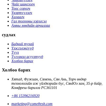
Чийг шингээгч
Тоос сорогч
Үнэртүүлэгч
Халаагч
Гал тогооны хэрэгсэл
Амны хөндийн арчилгаа
судлах
Бидний тухай
Үзэсгэлэнгүүд
Түүх
Түгээмэл асуултууд
Холбоо барих
Холбоо барих
Хятад, Фужиан, Сямень, Сян Ань, Торч өндөр
технологийн аж үйлдвэрийн бүс, СянЮэ зам, 35-р байр,
Комфреш барилга PC361101
+86 15396216920
marketing@comefresh.com