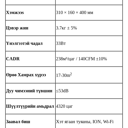
Хэмжээ
s
310 × 160 × 400 мм
Цэвэр жин
3.7кг ± 5%
Үнэлгээтэй чадал
33Вт
CADR
238м³/цаг / 140
CFM ±10%
2
Өрөө
Хамрах хүрээ
17-30
m
Дуу чимээний түвшин
≤53dB
Шүүлтүүрийн амьдрал
4320 цаг
Заавал биш
Хэт ягаан туяаны, ION, Wi-Fi