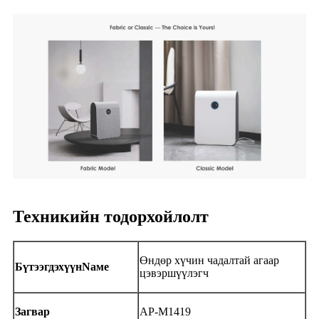
Техникийн тодорхойлолт
Өндөр хүчин чадалтай агаар
Бүтээгдэхүүн
N
аме
цэвэршүүлэгч
Загвар
AP-M1419