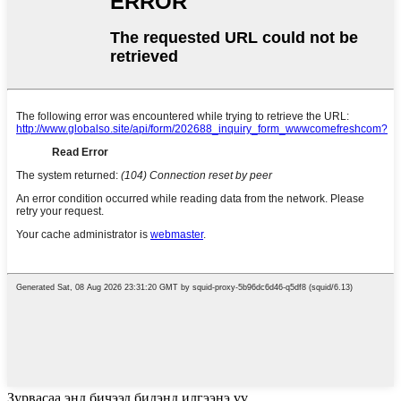
Зурвасаа энд бичээд бидэнд илгээнэ үү