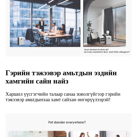
Гэрийн тэжээвэр амьтдын эздийн
хамгийн сайн найз
Харшил үүсгэгчийн талаар санаа зоволгүйгээр гэрийн
тэжээвэр амьтдынхаа хамт сайхан өнгөрүүлээрэй!