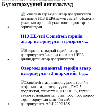
Бүтээгдэхүүний ангилалууд
H13 HE-тэй Comefresh гэрийн
агаар цэвэршүүлэгч цэвэрлэгч...
Өвөрмөц дизайнтай гэрийн агаар
цэвэршүүлэгч 3 ширхэгийг 1-д...