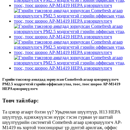
Гэрийн тэжээвэр амьтдад зориулсан Comefresh агаар цэвэршүүлэгч
PM2.5 мэдрэгчтэй гэрийн оффисын утаа, тоос, тоос шороо AP-M1419
HEPA цэвэршүүлэгч
Товч тайлбар:
Та цэвэр агаарт бэлэн үү? Урьдчилан шүүлтүүр, H13 HEPA
шүүлтүүр, идэвхжүүлсэн нүүрс гэсэн гурван үе шаттай
шүүлтүүрийн системтэй Comefresh агаар цэвэршүүлэгч AP-
M1419 нь хортой тоосонцорыг үр дүнтэй арилгаж, оффис