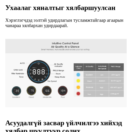
Ухаалаг хяналтыг хялбаршуулсан
Хэрэглэгчдэд ээлтэй удирдлагын тусламжтайгаар агаарын
чанараа хялбархан удирдаарай.
Асуудалгүй засвар үйлчилгээ хийхэд
хялбар шүүлтүүр солих