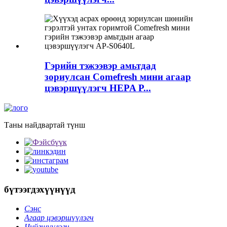
Гэрийн тэжээвэр амьтдад
зориулсан Comefresh мини агаар
цэвэршүүлэгч HEPA P...
Таны найдвартай түнш
бүтээгдэхүүнүүд
Сэнс
Агаар цэвэршүүлэгч
Чийгшүүлэгч