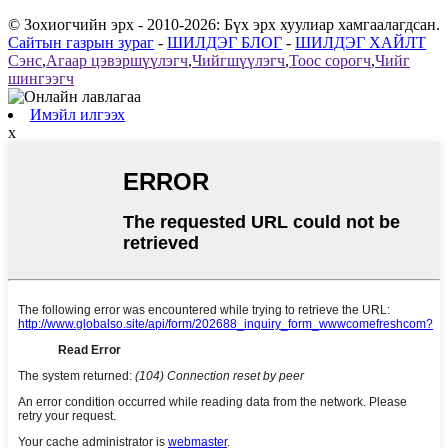
© Зохиогчийн эрх - 2010-2026: Бүх эрх хуулиар хамгаалагдсан.
Сайтын газрын зураг
-
ШИЛДЭГ БЛОГ
-
ШИЛДЭГ ХАЙЛТ
Сэнс
,
Агаар цэвэршүүлэгч
,
Чийгшүүлэгч
,
Тоос сорогч
,
Чийг
шингээгч
Имэйл илгээх
x