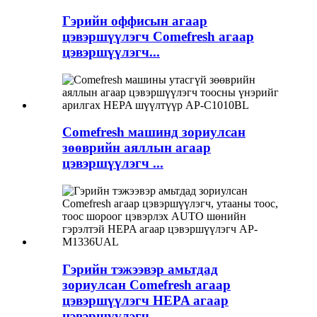
Гэрийн оффисын агаар
цэвэршүүлэгч Comefresh агаар
цэвэршүүлэгч...
Comefresh машинд зориулсан
зөөврийн аяллын агаар
цэвэршүүлэгч ...
Гэрийн тэжээвэр амьтдад
зориулсан Comefresh агаар
цэвэршүүлэгч HEPA агаар
цэвэршүүлэгч...