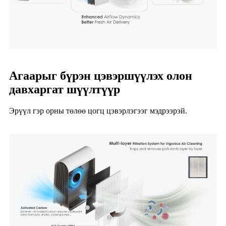
Агаарыг бүрэн цэвэршүүлэх олон
давхаргат шүүлтүүр
Эрүүл гэр орны төлөө цогц цэвэрлэгээг мэдрээрэй.