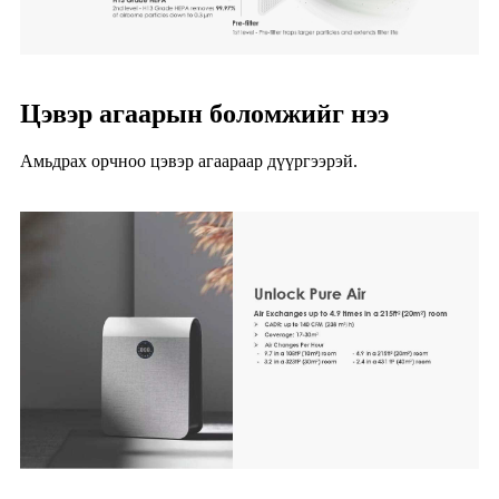
Цэвэр агаарын боломжийг нээ
Амьдрах орчноо цэвэр агаараар дүүргээрэй.