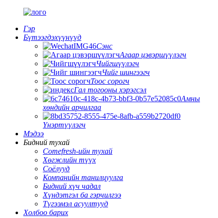
Гэр
Бүтээгдэхүүнүүд
Сэнс
Агаар цэвэршүүлэгч
Чийгшүүлэгч
Чийг шингээгч
Тоос сорогч
Гал тогооны хэрэгсэл
Амны
хөндийн арчилгаа
Үнэртүүлэгч
Мэдээ
Бидний тухай
Comefresh-ийн тухай
Хөгжлийн түүх
Соёлууд
Компанийн танилцуулга
Бидний хүч чадал
Хүндэтгэл ба гэрчилгээ
Түгээмэл асуултууд
Холбоо барих