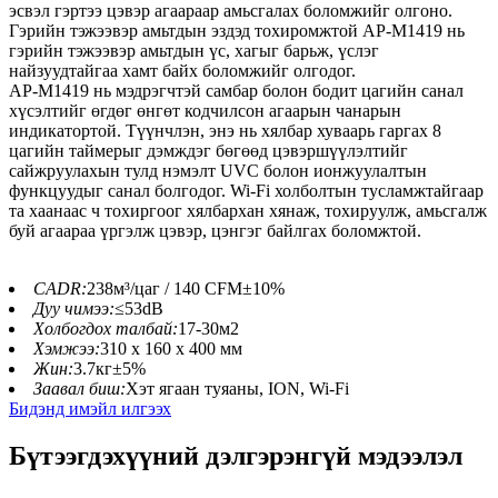
эсвэл гэртээ цэвэр агаараар амьсгалах боломжийг олгоно.
Гэрийн тэжээвэр амьтдын эздэд тохиромжтой AP-M1419 нь
гэрийн тэжээвэр амьтдын үс, хагыг барьж, үслэг
найзуудтайгаа хамт байх боломжийг олгодог.
AP-M1419 нь мэдрэгчтэй самбар болон бодит цагийн санал
хүсэлтийг өгдөг өнгөт кодчилсон агаарын чанарын
индикатортой. Түүнчлэн, энэ нь хялбар хуваарь гаргах 8
цагийн таймерыг дэмждэг бөгөөд цэвэршүүлэлтийг
сайжруулахын тулд нэмэлт UVC болон ионжуулалтын
функцуудыг санал болгодог. Wi-Fi холболтын тусламжтайгаар
та хаанаас ч тохиргоог хялбархан хянаж, тохируулж, амьсгалж
буй агаараа үргэлж цэвэр, цэнгэг байлгах боломжтой.
CADR:
238м³/цаг / 140 CFM±10%
Дуу чимээ:
≤53dB
Холбогдох талбай:
17-30м2
Хэмжээ:
310 x 160 x 400 мм
Жин:
3.7кг±5%
Заавал биш:
Хэт ягаан туяаны, ION, Wi-Fi
Бидэнд имэйл илгээх
Бүтээгдэхүүний дэлгэрэнгүй мэдээлэл