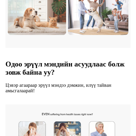
Одоо эрүүл мэндийн асуудлаас болж
зовж байна уу?
Цэвэр агаараар эрүүл мэндээ дэмжин, илүү тайван
амьсгалаарай!