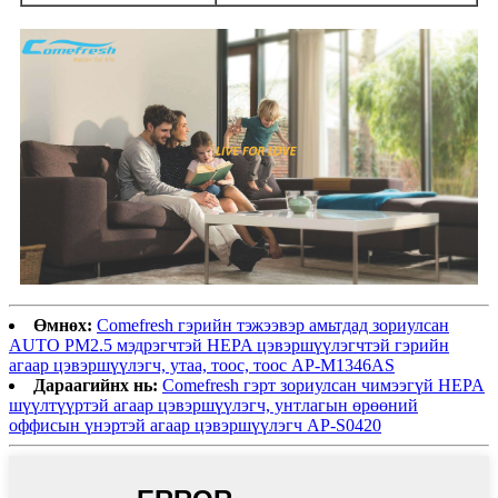
Өмнөх:
Comefresh гэрийн тэжээвэр амьтдад зориулсан
AUTO PM2.5 мэдрэгчтэй HEPA цэвэршүүлэгчтэй гэрийн
агаар цэвэршүүлэгч, утаа, тоос, тоос AP-M1346AS
Дараагийнх нь:
Comefresh гэрт зориулсан чимээгүй HEPA
шүүлтүүртэй агаар цэвэршүүлэгч, унтлагын өрөөний
оффисын үнэртэй агаар цэвэршүүлэгч AP-S0420