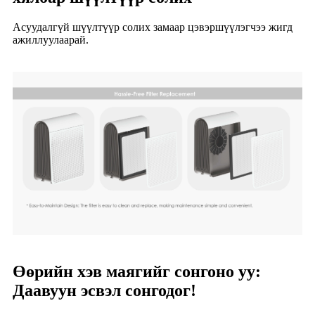
Асуудалгүй шүүлтүүр солих замаар цэвэршүүлэгчээ жигд
ажиллуулаарай.
Өөрийн хэв маягийг сонгоно уу:
Даавуун эсвэл сонгодог!