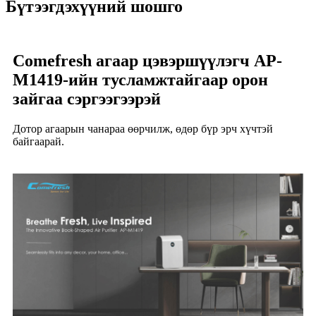
Бүтээгдэхүүний шошго
Comefresh агаар цэвэршүүлэгч AP-
M1419-ийн тусламжтайгаар орон
зайгаа сэргээгээрэй
Дотор агаарын чанараа өөрчилж, өдөр бүр эрч хүчтэй
байгаарай.