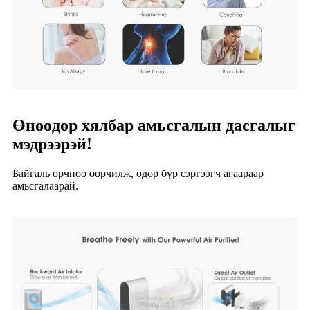
Өнөөдөр хялбар амьсгалын дасгалыг
мэдрээрэй!
Байгаль орчноо өөрчилж, өдөр бүр сэргээгч агаараар
амьсгалаарай.