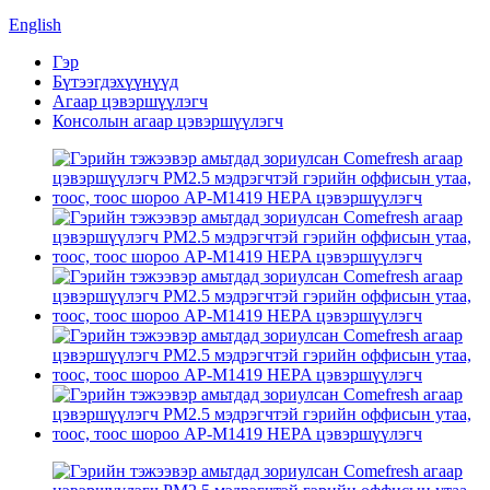
English
Гэр
Бүтээгдэхүүнүүд
Агаар цэвэршүүлэгч
Консолын агаар цэвэршүүлэгч