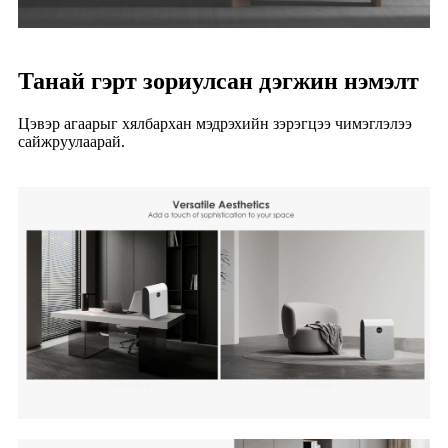
Танай гэрт зориулсан дэгжин нэмэлт
Цэвэр агаарыг хялбархан мэдрэхийн зэрэгцээ чимэглэлээ
сайжруулаарай.