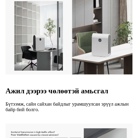
Ажил дээрээ чөлөөтэй амьсгал
Бүтээмж, сайн сайхан байдлыг урамшуулсан эрүүл ажлын
байр бий болго.