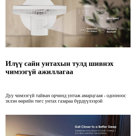
Илүү сайн унтахын тулд шивнэх
чимээгүй ажиллагаа
Дуу чимээгүй тайван орчинд унтаж амарцгаая - одооноос
эхлэн өөрийн төгс унтах газараа бүрдүүлээрэй