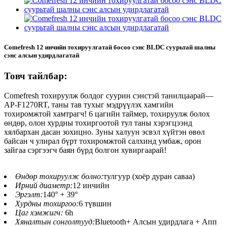
Comefresh 12 инчийн тохируулгатай босоо сэнс BLDC суурьтай шалны
сэнс алсын удирдлагатай
Товч тайлбар:
Comefresh тохируулж болдог суурин сэнстэй танилцаарай—
AP-F1270RT, таны тав тухыг мэдрүүлэх хамгийн
тохиромжтой хамтрагч! 6 цагийн таймер, тохируулж болох
өндөр, олон хурдны тохиргоотой тул таны хэрэгцээнд
хялбархан дасан зохицно. Зуны халуун эсвэл хүйтэн өвөл
байсан ч улирал бүрт тохиромжтой салхинд умбаж, орон
зайгаа сэргээгч баян бүрд болгон хувиргаарай!
Өндөр тохируулж болно:
тулгуур (хоёр дуран саваа)
Ирний диаметр:
12 инчийн
Эргэлт:
140° + 39°
Хурдны тохиргоо:
6 түвшин
Цаг хэмжигч:
6h
Хяналтын сонголтууд:
Bluetooth+ Алсын удирдлага + Апп