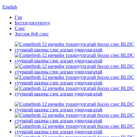
English
Гэр
Бүтээгдэхүүнүүд
Сэнс
Зогсож буй сэнс