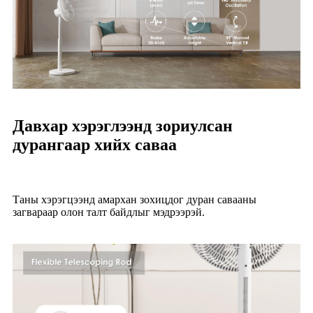
Давхар хэрэглээнд зориулсан
дурангаар хийх саваа
Таны хэрэгцээнд амархан зохицдог дуран савааны
загвараар олон талт байдлыг мэдрээрэй.