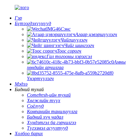
Гэр
Бүтээгдэхүүнүүд
Сэнс
Агаар цэвэршүүлэгч
Чийгшүүлэгч
Чийг шингээгч
Тоос сорогч
Гал тогооны хэрэгсэл
Амны
хөндийн арчилгаа
Үнэртүүлэгч
Мэдээ
Бидний тухай
Comefresh-ийн тухай
Хөгжлийн түүх
Соёлууд
Компанийн танилцуулга
Бидний хүч чадал
Хүндэтгэл ба гэрчилгээ
Түгээмэл асуултууд
Холбоо барих