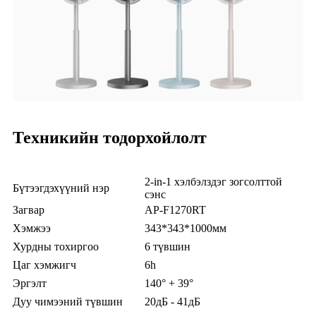
Техникийн тодорхойлолт
2-in-1 хэлбэлздэг зогсолттой
Бүтээгдэхүүний нэр
сэнс
Загвар
AP-F1270RT
Хэмжээ
343*343*1000мм
Хурдны тохиргоо
6 түвшин
Цаг хэмжигч
6h
Эргэлт
140° + 39°
Дуу чимээний түвшин
20дБ - 41дБ