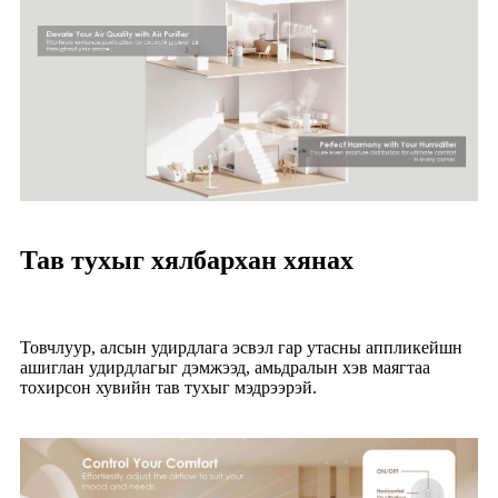
Тав тухыг хялбархан хянах
Товчлуур, алсын удирдлага эсвэл гар утасны аппликейшн
ашиглан удирдлагыг дэмжээд, амьдралын хэв маягтаа
тохирсон хувийн тав тухыг мэдрээрэй.