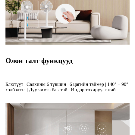
Олон талт функцууд
Блютүүт | Салхины 6 түвшин | 6 цагийн таймер | 140° + 90°
хэлбэлзэл | Дуу чимээ багатай | Өндөр тохируулгатай